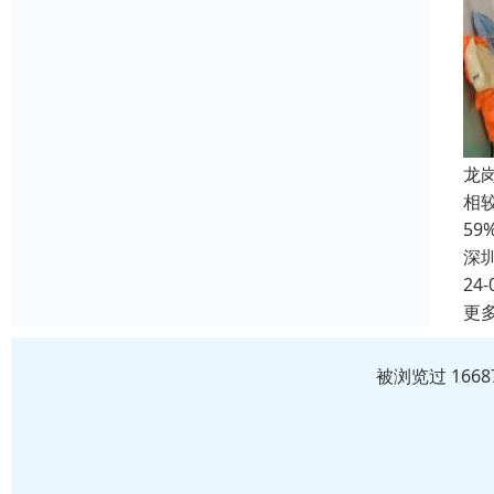
龙
相
5
深
24-
更
被浏览过 166