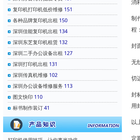
消
复印机打印机低价维修
151
制
各种品牌复印机出租
150
程
深圳佳能复印机出租
134
深圳东芝复印机租赁
132
封
深圳二手办公设备出租
127
无
深圳打印机出租
131
深圳传真机维修
102
切
深圳办公设备维修服务
113
封
图文快印
110
用
标书制作装订
41
以
定
打印机使用技巧，让你事半功倍