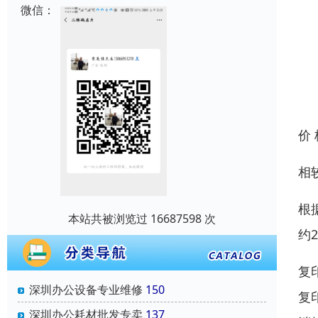
微信：
价
相
根
本站共被浏览过 16687598 次
约
复
深圳办公设备专业维修
150
复
深圳办公耗材批发专卖
137