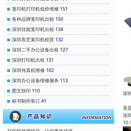
复印机打印机低价维修
151
各种品牌复印机出租
150
深圳佳能复印机出租
134
深圳东芝复印机租赁
132
深圳二手办公设备出租
127
深圳打印机出租
131
深圳传真机维修
102
深圳办公设备维修服务
113
图文快印
110
深
一
标书制作装订
41
竟
深
10-
打印机使用技巧，让你事半功倍