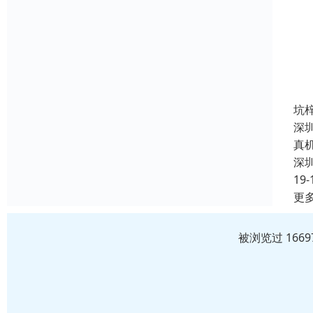
坑
深
真
深
19-
更
被浏览过 166