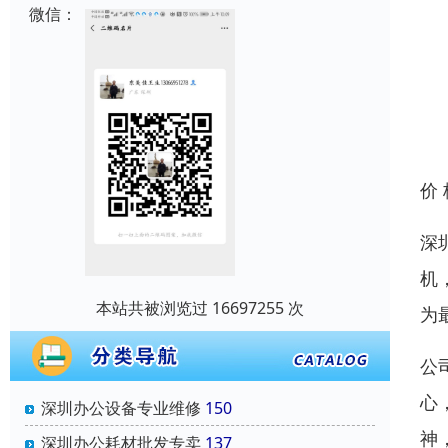
微信：
价
深
机
本站共被浏览过 16697255 次
为
公
心
深圳办公设备专业维修
150
神
深圳办公耗材批发专卖
137