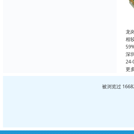
龙
相
5
深
24-
更
被浏览过 166