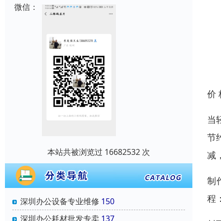
微信：
价
当
节
本站共被浏览过 16682532 次
减
制
程
深圳办公设备专业维修
150
深圳办公耗材批发专卖
137