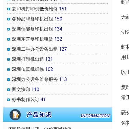
封
复印机打印机低价维修
151
无
各种品牌复印机出租
150
深圳佳能复印机出租
134
切
深圳东芝复印机租赁
132
封
深圳二手办公设备出租
127
用
深圳打印机出租
131
深圳传真机维修
102
以
深圳办公设备维修服务
113
复
图文快印
110
常
标书制作装订
41
恶
免
打印机使用技巧，让你事半功倍