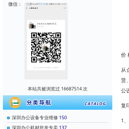
微信：
价
从
赁
本站共被浏览过 16687514 次
公
复
深圳办公设备专业维修
150
1
深圳办公耗材批发专卖
137