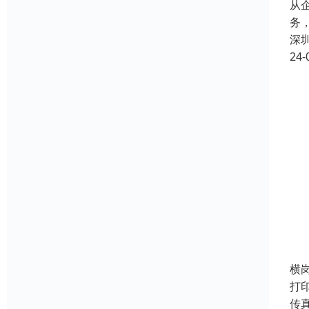
从
务
深
24-
横
打印
传