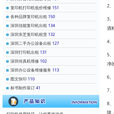
2
复印机打印机低价维修
151
各种品牌复印机出租
150
3
深圳佳能复印机出租
134
酒
深圳东芝复印机租赁
132
4
深圳二手办公设备出租
127
深圳打印机出租
131
5
深圳传真机维修
102
净
深圳办公设备维修服务
113
6
图文快印
110
标书制作装订
41
7
8
障
打印机使用技巧，让你事半功倍