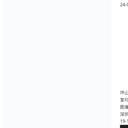
24-
坪
复
图
深
19-