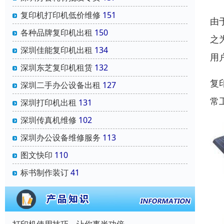
复印机打印机低价维修
151
由
各种品牌复印机出租
150
之
深圳佳能复印机出租
134
用
深圳东芝复印机租赁
132
复
深圳二手办公设备出租
127
常
深圳打印机出租
131
深圳传真机维修
102
深圳办公设备维修服务
113
图文快印
110
标书制作装订
41
打印机使用技巧，让你事半功倍