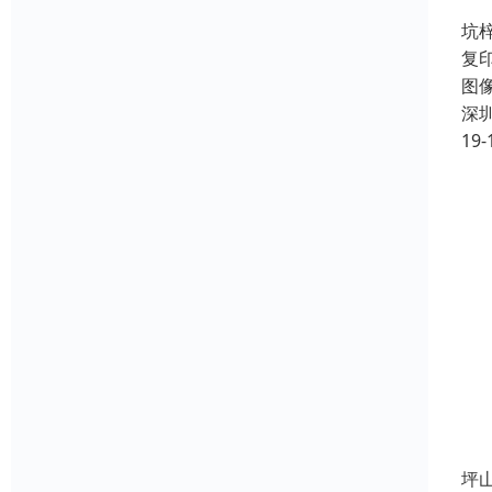
坑
复
图
深
19-
坪