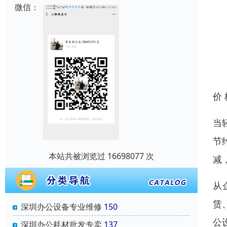
微信：
价
当
节
本站共被浏览过 16698077 次
减
从
赁
深圳办公设备专业维修
150
公
深圳办公耗材批发专卖
137