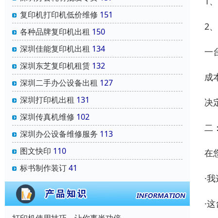
1
复印机打印机低价维修
151
2
各种品牌复印机出租
150
深圳佳能复印机出租
134
一
深圳东芝复印机租赁
132
成
深圳二手办公设备出租
127
深圳打印机出租
131
决
深圳传真机维修
102
二
深圳办公设备维修服务
113
图文快印
110
在
标书制作装订
41
·
·
打印机使用技巧，让你事半功倍