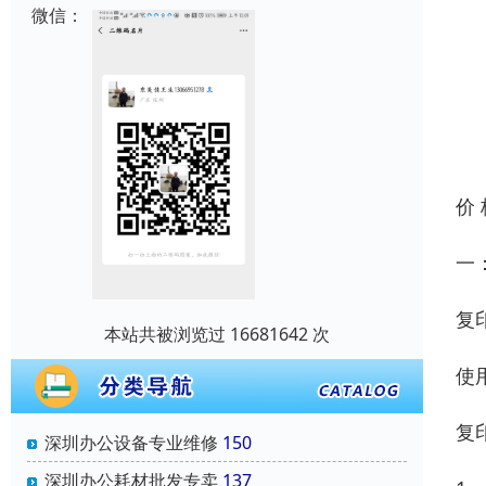
微信：
价
一
复
本站共被浏览过 16681642 次
使
复
深圳办公设备专业维修
150
深圳办公耗材批发专卖
137