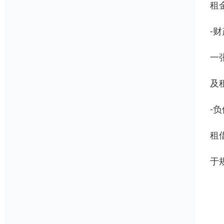
租
-财
一
及
-负
租
于